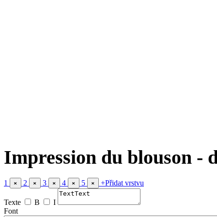
Impression du blouson - 
1
2
3
4
5
+
Přidat vrstvu
×
×
×
×
×
Texte
B
I
Font