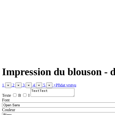
Impression du blouson - 
1
2
3
4
5
+
Přidat vrstvu
×
×
×
×
×
Texte
B
I
Font
Couleur