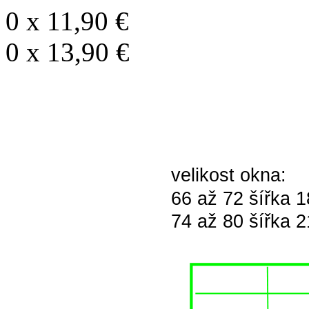
0
x
11,90 €
0
x
13,90 €
velikost okna:
66 až 72 šířka 
74 až 80 šířka 